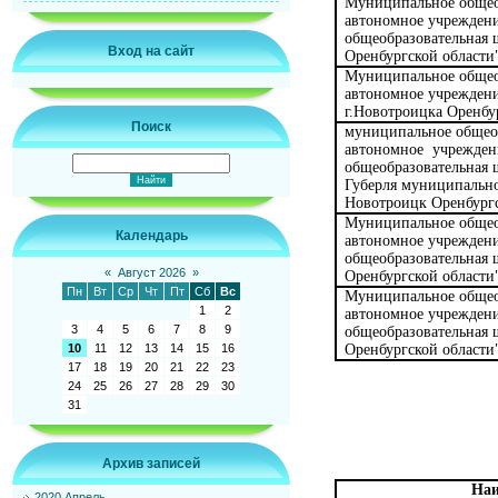
Муниципальное общео
автономное учреждени
общеобразовательная 
Вход на сайт
Оренбургской области
Муниципальное общео
автономное учрежден
г.Новотроицка Оренбу
Поиск
муниципальное общео
автономное учрежден
общеобразовательная
Губерля муниципально
Новотроицк Оренбургс
Муниципальное общео
Календарь
автономное учреждени
общеобразовательная 
«
Август 2026
»
Оренбургской области
Пн
Вт
Ср
Чт
Пт
Сб
Вс
Муниципальное общео
1
2
автономное учреждени
3
4
5
6
7
8
9
общеобразовательная 
Оренбургской области
10
11
12
13
14
15
16
17
18
19
20
21
22
23
24
25
26
27
28
29
30
31
Архив записей
Наи
2020 Апрель