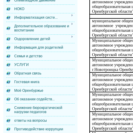
Олимпиадное движение
автономное учреждени
общеобразовательная 
НОКО
Оренбургской области
Информатизация систе...
муниципальное общео
автономное учрежден
Дополнительное образование и
общеобразовательная
воспитание
Оренбургской области
Оздоровление детей
Муниципальное общео
автономное учреждени
Информация для родителей
общеобразовательная 
Оренбургской области
Семья и детство
Муниципальное общео
автономное учрежден
УСЛУГИ
г.Новотроицка Оренбу
Обратная связь
Муниципальное общео
автономное учреждени
Гостевая книга
общеобразовательная 
Оренбургской области
Моё Оренбуржье
Муниципальное общео
автономное учреждени
Об оказании содейств...
общеобразовательная 
Снижение бюрократической
Оренбургской области
нагрузки педагогов
Муниципальное общео
автономное учреждени
ответы на вопросы
общеобразовательная 
Оренбургской области
Противодействие коррупции