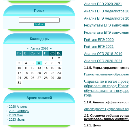
Анализ ЕГЭ 2020-2021
Поиск
Анализ ЕГЭ медалистов 20
Анализ ЕГЭ медалистов 20
Результаты ЕГЭ выпускник
Результаты ЕГЭ выпускник
Календарь
Рейтинг ЕГЭ 2020
Рейтинг ЕГЭ 2021
«
Август 2026
»
Пн
Вт
Ср
Чт
Пт
Сб
Вс
Анализ ОГЭ 2018-2019
1
2
Анализ ОГЭ 2020-2021
3
4
5
6
7
8
9
1.1.5. Меры, управленчески
10
11
12
13
14
15
16
17
18
19
20
21
22
23
Приказ управления образован
24
25
26
27
28
29
30
Справка по итогам пров
31
образования город Ново
обучающихся и государс
года
Архив записей
1.1.6. Анализ эффективнос
2020 Апрель
Анализ работы управления об
2021 Октябрь
2023 Май
1.2. Система работы со ш
неблагоприятных социаль
2023 Июнь
1.2.1. Цели