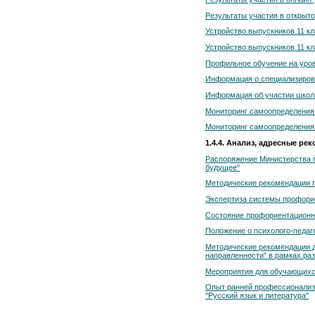
Результаты участия в открыто
Устройство выпускников 11 к
Устройство выпускников 11 к
Профильное обучение на ур
Информация о специализирова
Информация об участии школ 
Мониторинг самоопределения 
Мониторинг самоопределения 
1.4.4. Анализ, адресные ре
Распоряжение Министерства п
будущее"
Методические рекомендации п
Экспертиза системы профори
Состояние профориентационн
Положение о психолого-педаг
Методические рекомендации д
направленности" в рамках ра
Мероприятия для обучающихся
Опыт ранней профессионализ
"Русский язык и литература"