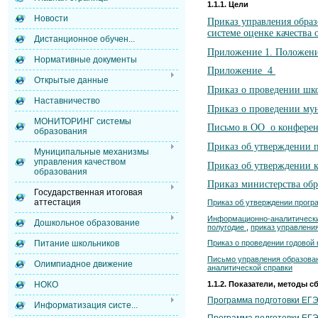
1.1.1. Цели
Новости
Приказ управления обра
системе оценке качества 
Дистанционное обучен...
Приложение 1. Положение
Нормативные документы
Приложение 4
Открытые данные
Приказ о проведении шк
Наставничество
Приказ о проведении м
МОНИТОРИНГ системы
Письмо в ОО о конфере
образования
Приказ об утверждении п
Муниципальные механизмы
управления качеством
Приказ об утверждении 
образования
Приказ министерства об
Государственная итоговая
аттестация
Приказ об утверждении прог
Информационно-аналитически
Дошкольное образование
полугодие
,
приказ управления
Питание школьников
Приказ о проведении годовой 
Письмо управления образова
Олимпиадное движение
аналитической справки
1.1.2. Показатели, методы
НОКО
Программа подготовки ЕГЭ
Информатизация систе...
Программа подготовки ЕГЭ