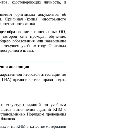
тов, удостоверяющих личность, и
являют оригиналы документов об
и. Оригинал (копия) иностранного
иностранного языка.
ее образование в иностранных ОО,
в которой они проходят обучение,
бщего образования или завершение
 в текущем учебном году. Оригинал
ностранного языка.
рения апелляции
ударственной итоговой аттестации по
 ГИА) предоставляется право подать
 и структуры заданий по учебным
ультатов выполнения заданий КИМ с
 установленных Порядком проведения
 бланков.
ках и на КИМ в качестве материалов