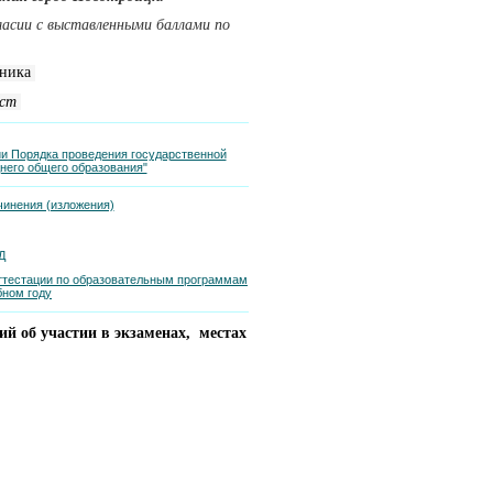
гласии с выставленными баллами по
льника
ист
ии Порядка проведения государственной
него общего образования"
чинения (изложения)
Д
аттестации по образовательным программам
бном году
ий об участии в экзаменах, местах