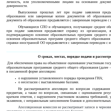
личность, или уполномоченными лицами на основании докумен
доверенности.
Выпускники прошлых лет при подаче заявления предъ
образовании или заверенные копии документов об образовани
документа об образовании предъявляется с заверенным переводом с 
Обучающиеся СПО и обучающееся, получающие среднее общ
при подаче заявления предъявляют справку из организации, 
подтверждающую освоение образовательных программ среднего о
освоения образовательных программ среднего общего образования
справки иностранной ОО предъявляется с заверенным переводом с и
О сроках, местах, порядке подачи и рассмот
Для обеспечения права на объективное оценивание участникам гос
образовательным программам среднего общего образования (далее –
в письменной форме апелляцию:
о нарушении установленного порядка проведения ГИА;
о несогласии с выставленными баллами.
Не рассматриваются апелляции по вопросам содержания
предметам, а также по вопросам, связанным с оцениванием рез
кратким ответом, с нарушением участником экзамена требований,
экзаменов, с неправильным заполнением бланков и дополнительных
Апелляционная комиссия не рассматривает записи в чернови