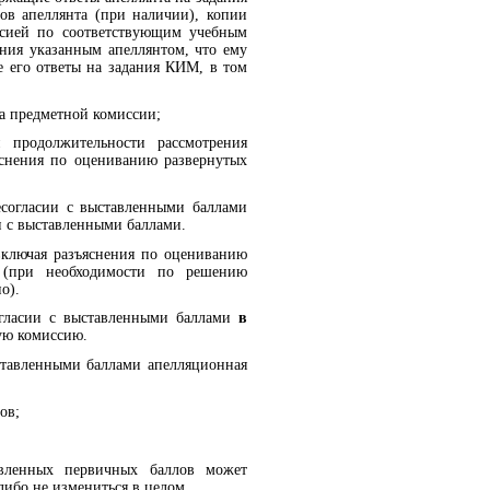
ов апеллянта (при наличии), копии
ссией по соответствующим учебным
ния указанным апеллянтом, что ему
 его ответы на задания КИМ, в том
та предметной комиссии;
 продолжительности рассмотрения
яснения по оцениванию развернутых
есогласии с выставленными баллами
и с выставленными баллами.
включая разъяснения по оцениванию
 (при необходимости по решению
о).
огласии с выставленными баллами
в
ую комиссию.
ыставленными баллами апелляционная
ов;
авленных первичных баллов может
либо не измениться в целом.