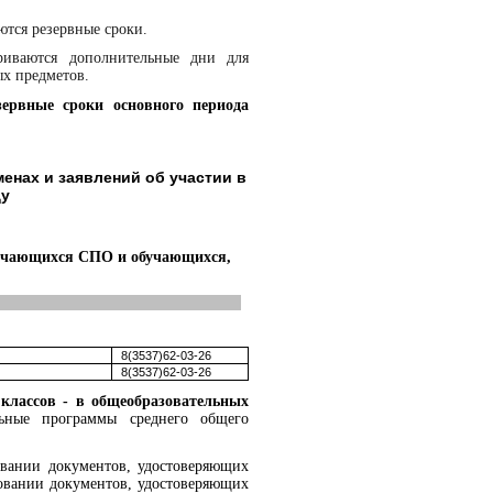
ются резервные сроки.
риваются дополнительные дни для
ых предметов.
зервные сроки основного периода
менах и заявлений об участии в
ду
учающихся СПО и обучающихся,
8(3537)
62-03-26
8(3537)
62-03-26
классов
-
в общеобразовательных
льные программы среднего общего
овании документов, удостоверяющих
новании документов, удостоверяющих