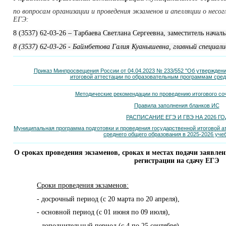
по вопросам организации и проведения экзаменов и апелляции о несо
ЕГЭ:
8 (3537) 62-03-26 – Тарбаева Светлана Сергеевна, заместитель нача
8 (3537) 62-03-26 - Баймбетова Галия Куанышевна, главный специал
Приказ Минпросвещения России от 04.04.2023 № 233/552 "Об утвержден
итоговой аттестации по образовательным программам сред
Методические рекомендации по проведению итогового со
Правила заполнения бланков ИС
РАСПИСАНИЕ ЕГЭ И ГВЭ НА 2026 ГО
Муниципальная программа подготовки и проведения государственной итоговой 
среднего общего образования в 2025-2026 уче
О сроках проведения экзаменов, сроках и местах подачи заявлен
регистрации на сдачу ЕГЭ
Сроки проведения экзаменов:
- досрочный период (с 20 марта по 20 апреля),
- основной период (с 01 июня по 09 июля),
- дополнительный период (с 4 по 25 сентября).