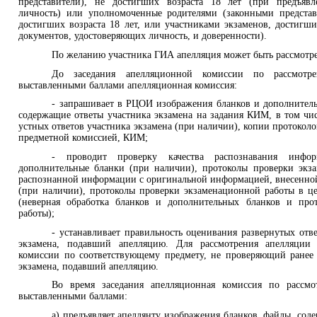
представители), не достигших возраста 18 лет (при предъяв
личность) или уполномоченные родителями (законными представ
достигших возраста 18 лет, или участниками экзаменов, достигш
документов, удостоверяющих личность, и доверенности).
По желанию участника ГИА апелляция может быть рассмотрен
До заседания апелляционной комиссии по рассмотр
выставленными баллами апелляционная комиссия:
- запрашивает в РЦОИ изображения бланков и дополнитель
содержащие ответы участника экзамена на задания КИМ, в том чи
устных ответов участника экзамена (при наличии), копии протокол
предметной комиссией, КИМ;
- проводит проверку качества распознавания инф
дополнительные бланки (при наличии), протоколы проверки экз
распознанной информации с оригинальной информацией, внесенной
(при наличии), протоколы проверки экзаменационной работы в ц
(неверная обработка бланков и дополнительных бланков и про
работы);
- устанавливает правильность оценивания развернутых отве
экзамена, подавший апелляцию. Для рассмотрения апелляции 
комиссии по соответствующему предмету, не проверяющий ранее
экзамена, подавший апелляцию.
Во время заседания апелляционная комиссия по рассмо
выставленными баллами:
а) предъявляет апеллянту изображения бланков, файлы, сод