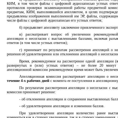
КИМ, в том числе файлы с цифровой аудиозаписью устных ответ
протоколов проверки экзаменационной работы предметной коми
предметам, КИМ, выполнявшийся апеллянтом, в целях подтвержде
предъявлены изображения выполненной им ЭР, файлы, содержащие
числе файлы с цифровой аудиозаписью его устных ответов;
б) предъявляет апеллянту заключение привлеченного экспер
в) рассматривает вопрос об увеличении рекомендуемой
апелляции о несогласии с выставленными баллами, включая разъ
ответов (в том числе устных ответов);
г) принимает по результатам рассмотрения апелляций о н
решения об удовлетворении или отклонении апелляций о несогласи
Время, рекомендуемое на рассмотрение одной апелляции (
развернутых и (или) устных ответов) – не более 20 минут
апелляционной комиссии рекомендуемое время может быть увеличен
Апелляционная комиссия рассматривает апелляцию о нес
течение 4-х рабочих дней
с момента ее поступления в апелляционн
По результатам рассмотрения апелляции о несогласии с в
комиссия принимает решение:
- об отклонении апелляции и сохранении выставленных балл
- об удовлетворении апелляции и изменении баллов.
При удовлетворении апелляции количество ранее выст
измениться как в сторону увеличения, так и в сторону уменьшения, 