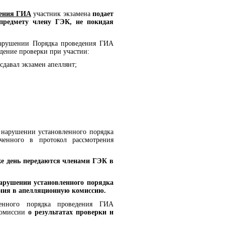
дения ГИА
участник экзамена
подает
предмету члену ГЭК, не покидая
нарушении Порядка проведения ГИА
дение проверки при участии:
 сдавал экзамен апеллянт;
 нарушении установленного порядка
ченного в протокол рассмотрения
ИА.
же день передаются членами ГЭК в
арушении установленного порядка
ения в апелляционную комиссию.
енного порядка проведения ГИА
комиссии
о результатах проверки и