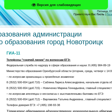
Версия для слабовидящих
Пятница, 07
Приветствую Вас
Гость
|
Рег
разования администрации
о образования город Новотроицк
ГИА-11
Телефоны "горячей линии" по вопросам ЕГЭ:
Федеральная служба по надзору в сфере образования и науки: 8 (495) 984-89-19
Министерство образования Оренбургской области (вторник, среда, четверг с 14:00
– по вопросам организации и проведения экзаменов:
8 (3532) 500-654 (доб.710) – Саблина Лариса Александровна, начальник отдела 
8 (3532) 500-654 (доб.715) – Новиченко Марина Геннадьевна, главный специалис
– по вопросам апелляции о несогласии с выставленными баллами по ЕГЭ:
8 (3532) 500-654 (доб.712) – Варламова Татьяна Андреевна , главный специалис
Телефон доверия ЕГЭ: +7 (495) 198-93-38
Управление образования администрации муниципального образов