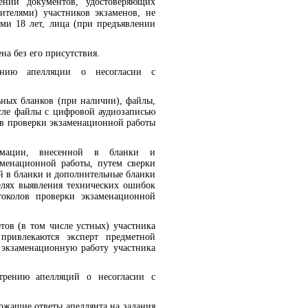
лении документов, удостоверяющих
ителями) участников экзаменов, не
ими 18 лет, лица (при предъявлении
а без его присутствия.
ению апелляции о несогласии с
ных бланков (при наличии), файлы,
сле файлы с цифровой аудиозаписью
ов проверки экзаменационной работы
ормации, внесенной в бланки и
аменационной работы, путем сверки
 в бланки и дополнительные бланки
елях выявления технических ошибок
токолов проверки экзаменационной
тов (в том числе устных) участника
привлекаются эксперт предметной
 экзаменационную работу участника
трению апелляций о несогласии с
ержащие ответы апеллянта на задания