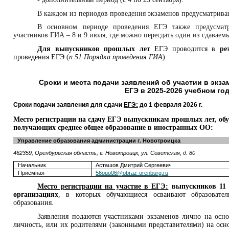
В каждом из периодов проведения экзаменов предусматрива
В основном периоде проведения ЕГЭ также предусмат
участников ГИА – 8 и 9 июля, где можно пересдать один из сдаваем
Для выпускников прошлых лет
ЕГЭ проводится в
ре
проведения ЕГЭ (
п.51 Порядка проведения ГИА
).
Сроки и места подачи заявлений
об участии в экза
ЕГЭ
в 2025-2026 учебном го
Сроки подачи заявления для сдачи
ЕГЭ:
до 1 февраля 2026 г.
Место регистрации на сдачу ЕГЭ выпускникам прошлых лет,
об
получающих среднее общее образование в иностранных ОО
:
Управление образования администрации г. Новотроицка
462359, Оренбургская область, г. Новотроицк, ул. Советская, д. 80
Начальник
Асташов Дмитрий Сергеевич
Приемная
56ouo06@obraz-orenburg.ru
Место регистрации на участие в ЕГЭ:
выпускников 11 
организациях
, в которых обучающиеся осваивают образовате
образования.
Заявления подаются участниками экзаменов лично на осн
личность, или их родителями (законными представителями) на ос