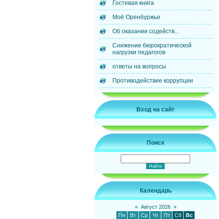
Гостевая книга
Моё Оренбуржье
Об оказании содейств...
Снижение бюрократической
нагрузки педагогов
ответы на вопросы
Противодействие коррупции
Вход на сайт
Поиск
Календарь
«
Август 2026
»
Пн
Вт
Ср
Чт
Пт
Сб
Вс