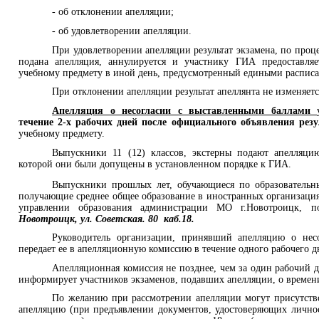
- об отклонении апелляции;
- об удовлетворении апелляции.
При удовлетворении апелляции результат экзамена, по проц
подана апелляция, аннулируется и участнику ГИА предоставляе
учебному предмету в иной день, предусмотренный едиными распис
При отклонении апелляции результат апеллянта не изменяетс
Апелляция о несогласии с выставленными баллами
течение 2-х рабочих дней после официального объявления рез
учебному предмету.
Выпускники 11 (12) классов, экстерны подают апелляц
которой они были допущены в установленном порядке к ГИА.
Выпускники прошлых лет, обучающиеся по образователь
получающие среднее общее образование в иностранных организация
управлении образования администрации МО г.Новотроицк, 
Новотроицк, ул. Советская. 80 каб.18.
Руководитель организации, принявший апелляцию о нес
передает ее в апелляционную комиссию в течение одного рабочего д
Апелляционная комиссия не позднее, чем за один рабочий д
информирует участников экзаменов, подавших апелляции, о времени
По желанию при рассмотрении апелляции могут присутство
апелляцию (при предъявлении документов, удостоверяющих личнос