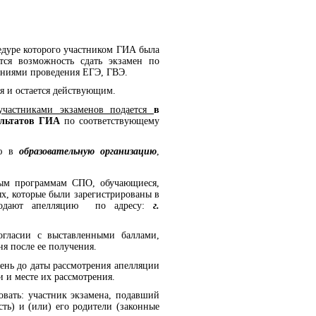
едуре которого участником ГИА была
тся возможность сдать экзамен по
аниями проведения ЕГЭ, ГВЭ.
я и остается действующим.
участниками экзаменов подается
в
ультатов ГИА
по соответствующему
ию в
образовательную организацию
,
ным программам СПО, обучающиеся,
х, которые были зарегистрированы в
подают апелляцию по адресу:
г.
огласии с выставленными баллами,
ня после ее получения.
ень до даты рассмотрения апелляции
 и месте их рассмотрения.
вать: участник экзамена, подавший
ть) и (или) его родители (законные